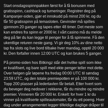
Start onsdagsspinnpakken først for å få bonusen med
gratisspinn, cashback og turneringer. Registrer deg på
Kampanjer-siden, gjør et innskudd på minst 200 kr, og du
får 50 gratisspinn på temasloten. Gevinster må spilles
gjennom 20 ganger og tapes etter 48 timer. Det meste som
kan endres fra spinn er 2000 kr. I vårt casino må du melde
deg på før du kan legge til penger for å få spinnene. Få den
ukentlige returen neste gang. Vi gir deg 10% av dine netto
tap fra slots og live bord tilbake hver mandag, opptil 20 000
kr. Den forfaller innen 12:00 UTC og kan brukes 5 ganger.
På promo-siden hos Bitkingz står det hvilke spill som ikke
er kvalifisert, og bare spill med ekte penger teller mot dette.
Over helgen går løpene fra fredag 00:00 UTC til søndag
23:59 UTC, og den totale premiepotten er på 100 000 kr.
Topp 200 plasser på ledertavlen får betalt. Etter hvert som
du beveger deg nedover i rekkene, får du mindre og mindre
premier. Vinneren får 20 000 kr. Enkelt: for hver 1 kr du
vinner på kvalifiserte spilleautomater, får du ett poeng. Hver
dag under arrangementet legger tilfeldige daglige dråper til