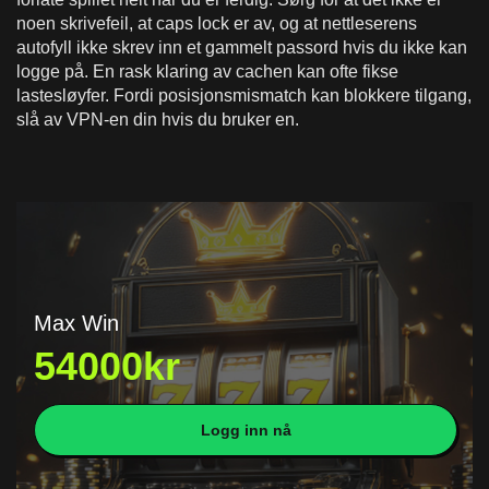
noen skrivefeil, at caps lock er av, og at nettleserens
autofyll ikke skrev inn et gammelt passord hvis du ikke kan
logge på. En rask klaring av cachen kan ofte fikse
lastesløyfer. Fordi posisjonsmismatch kan blokkere tilgang,
slå av VPN-en din hvis du bruker en.
Max Win
54000kr
Logg inn nå