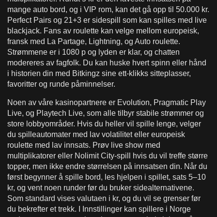
mange auto bord, og i VIP rom, kan det gå opp til 50.000 kr.
Perfect Pairs og 21+3 er sidespill som kan spilles med live
blackjack. Fans av roulette kan velge mellom europeisk,
fransk med La Partage, Lightning, og Auto roulette.
Strømmene er i 1080 p og lyden er klar, og chatten
modereres av fagfolk. Du kan huske hvert spinn eller hånd
i historien din med Bitkingz sine ett-klikks sitteplasser,
favoritter og runde påminnelser.
Noen av våre kasinopartnere er Evolution, Pragmatic Play
Live, og Playtech Live, som alle tilbyr stabile strømmer og
store lobbyområder. Hvis du heller vil spille lenge, velger
du spilleautomater med lav volatilitet eller europeisk
roulette med lav innsats. Prøv live show med
multiplikatorer eller Nolimit City-spill hvis du vil treffe større
topper, men ikke endre størrelsen på innsatsen din. Når du
først begynner å spille bord, les hjelpen i spillet, sats 5–10
kr, og vent noen runder før du bruker sidealternativene.
Som standard vises valutaen i kr, og du vil se grenser før
du bekrefter et trekk. I Innstillinger kan spillere i Norge