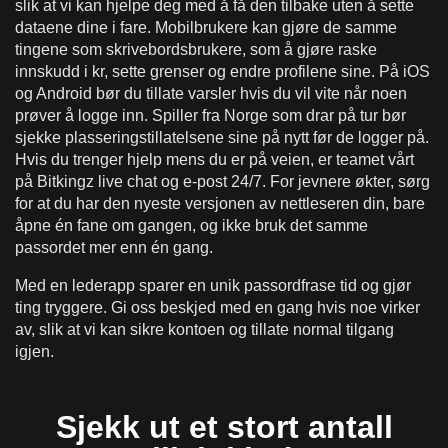
slik at vi kan hjelpe deg med å få den tilbake uten å sette
dataene dine i fare. Mobilbrukere kan gjøre de samme
tingene som skrivebordsbrukere, som å gjøre raske
innskudd i kr, sette grenser og endre profilene sine. På iOS
og Android bør du tillate varsler hvis du vil vite når noen
prøver å logge inn. Spiller fra Norge som drar på tur bør
sjekke plasseringstillatelsene sine på nytt før de logger på.
Hvis du trenger hjelp mens du er på veien, er teamet vårt
på Bitkingz live chat og e-post 24/7. For jevnere økter, sørg
for at du har den nyeste versjonen av nettleseren din, bare
åpne én fane om gangen, og ikke bruk det samme
passordet mer enn én gang.
Med en lederapp sparer en unik passordfrase tid og gjør
ting tryggere. Gi oss beskjed med en gang hvis noe virker
av, slik at vi kan sikre kontoen og tillate normal tilgang
igjen.
Sjekk ut et stort antall