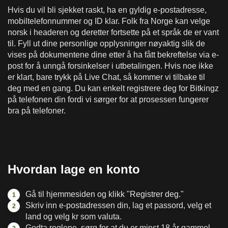
Hvis du vil bli sjekket raskt, ha en gyldig e-postadresse,
mobiltelefonnummer og ID klar. Folk fra Norge kan velge
norsk i headeren og deretter fortsette på et språk de er vant
til. Fyll ut dine personlige opplysninger nøyaktig slik de
vises på dokumentene dine etter å ha fått bekreftelse via e-
post for å unngå forsinkelser i utbetalingen. Hvis noe ikke
er klart, bare trykk på Live Chat, så kommer vi tilbake til
deg med en gang. Du kan enkelt registrere deg for Bitkingz
på telefonen din fordi vi sørger for at prosessen fungerer
bra på telefoner.
Hvordan lage en konto
Gå til hjemmesiden og klikk "Registrer deg."
Skriv inn e-postadressen din, lag et passord, velg et
land og velg kr som valuta.
Godta reglene, sørg for at du er minst 18 år gammel,