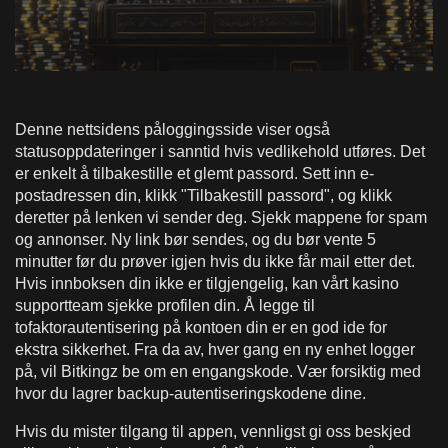
Denne nettsidens påloggingsside viser også
statusoppdateringer i sanntid hvis vedlikehold utføres. Det
er enkelt å tilbakestille et glemt passord. Sett inn e-
postadressen din, klikk "Tilbakestill passord", og klikk
deretter på lenken vi sender deg. Sjekk mappene for spam
og annonser. Ny link bør sendes, og du bør vente 5
minutter før du prøver igjen hvis du ikke får mail etter det.
Hvis innboksen din ikke er tilgjengelig, kan vårt kasino
supportteam sjekke profilen din. Å legge til
tofaktorautentisering på kontoen din er en god ide for
ekstra sikkerhet. Fra da av, hver gang en ny enhet logger
på, vil Bitkingz be om en engangskode. Vær forsiktig med
hvor du lagrer backup-autentiseringskodene dine.
Hvis du mister tilgang til appen, vennligst gi oss beskjed