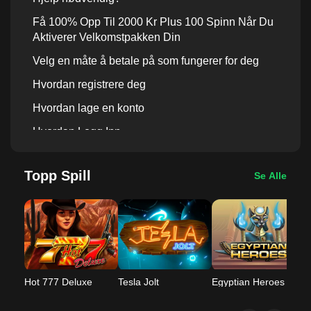
Få 100% Opp Til 2000 Kr Plus 100 Spinn Når Du
Aktiverer Velkomstpakken Din
Velg en måte å betale på som fungerer for deg
Hvordan registrere deg
Hvordan lage en konto
Hvordan Logg Inn
Hvordan Logg raskt på
Topp Spill
Se Alle
Sjekk ut et stort antall spill, inkludert
spilleautomater, bordspill og live forhandlerspill
Bordspill og live-forhandlere
Bonuser, Cashback og turneringer
Hvordan få og bruke kampanjekoder
Hot 777 Deluxe
Tesla Jolt
Egyptian Heroes
O
Mobilapp og erfaring