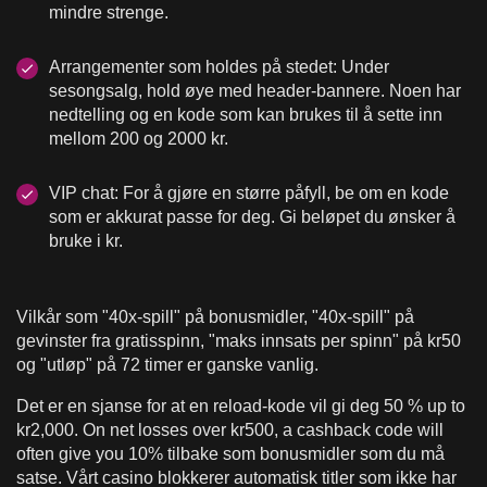
mindre strenge.
Arrangementer som holdes på stedet: Under
sesongsalg, hold øye med header-bannere. Noen har
nedtelling og en kode som kan brukes til å sette inn
mellom 200 og 2000 kr.
VIP chat: For å gjøre en større påfyll, be om en kode
som er akkurat passe for deg. Gi beløpet du ønsker å
bruke i kr.
Vilkår som "40x-spill" på bonusmidler, "40x-spill" på
gevinster fra gratisspinn, "maks innsats per spinn" på kr50
og "utløp" på 72 timer er ganske vanlig.
Det er en sjanse for at en reload-kode vil gi deg 50 % up to
kr2,000. On net losses over kr500, a cashback code will
often give you 10% tilbake som bonusmidler som du må
satse. Vårt casino blokkerer automatisk titler som ikke har