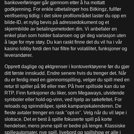
bankoverføringer går gjennom etter å ha mottatt
godkjenning. For enkle utbetalinger hos Bitkingz, fullfør
verifisering tidlig: i det sikre profilområdet laster du opp en
bilde-ID, et nylig bevis på adressedokument og et
skjermbilde av betalingsmetoden din. Vi anbefaler en
enkel plan som holder balansen og gir deg variasjon uten
å lage for mye støy. Du kan raskt finne det du vil ha i vår
kasino lobby fordi den har filtre for volatilitet, funksjoner og
leverandører.
Opprett daglige og øktgrenser i kontoverktøyene før du gjør
ditt første innskudd. Endre senere hvis du trenger det. Når
du er ferdig med en gjennomspilling, velger du spill med en
retur til spiller på 96 eller mer. På hver spillside kan du se
RTP. Finn funksjoner du liker, som Megaways, utvidende
symboler eller hold-og-vinn, ved hjelp av søkefeltet. For
reloads og spinndråper, sjekk kampanjekalenderen. De
fleste avtaler trenger en rask "opt-in". Velg når du vil løpe i
slotrace. Det er best å spille fokuserte spill på korte
hendelser, mens jevne spill er bedre på lengre. Klassiske
spilleautomater, nye spill, livebord og spillshow er alle i