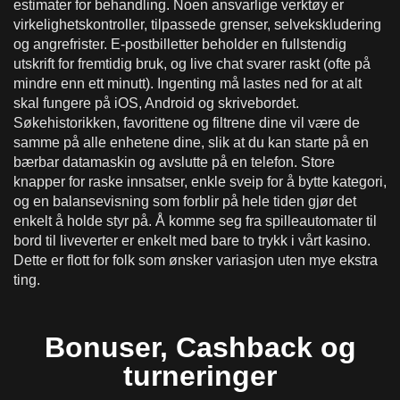
estimater for behandling. Noen ansvarlige verktøy er
virkelighetskontroller, tilpassede grenser, selvekskludering
og angrefrister. E-postbilletter beholder en fullstendig
utskrift for fremtidig bruk, og live chat svarer raskt (ofte på
mindre enn ett minutt). Ingenting må lastes ned for at alt
skal fungere på iOS, Android og skrivebordet.
Søkehistorikken, favorittene og filtrene dine vil være de
samme på alle enhetene dine, slik at du kan starte på en
bærbar datamaskin og avslutte på en telefon. Store
knapper for raske innsatser, enkle sveip for å bytte kategori,
og en balansevisning som forblir på hele tiden gjør det
enkelt å holde styr på. Å komme seg fra spilleautomater til
bord til liveverter er enkelt med bare to trykk i vårt kasino.
Dette er flott for folk som ønsker variasjon uten mye ekstra
ting.
Bonuser, Cashback og
turneringer