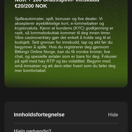
€20/200 NOK
Spilleautomater, spill, bonuser og live dealer. Vi
aksepterer øyeblikkelige kort, e-lommebøker og
kryptovaluta. Kjenn at kundens (KYC) godkjenning er
rask, så lommebokuttak kommer til deg innen timer.
Våre casinoverktøy gjør det enkelt å holde seg til et
budsjett. Sett grenser for innskudd, tap og økt før du
begynner å spille. Hvis du registrerer deg gjennom
Bitkingz Online Norge, kan du få norske kroner, live
chat, og spesielle avtaler som er bare for deg. Fokuser
på spill med høy RTP og lav volatilitet. Begynn med
små innsatser og øk dem etter hvert som du føler deg
mer komfortabel.
Innholdsfortegnelse
Hide
Hjelp nødvendig?