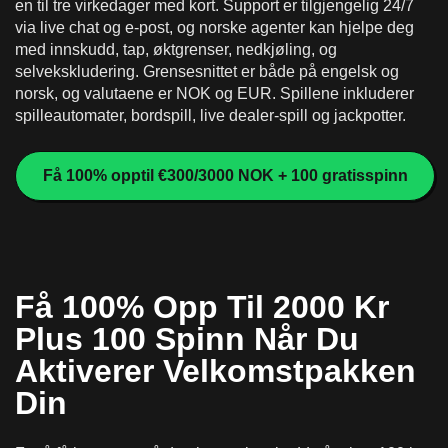
en til tre virkedager med kort. Support er tilgjengelig 24/7
via live chat og e-post, og norske agenter kan hjelpe deg
med innskudd, tap, øktgrenser, nedkjøling, og
selvekskludering. Grensesnittet er både på engelsk og
norsk, og valutaene er NOK og EUR. Spillene inkluderer
spilleautomater, bordspill, live dealer-spill og jackpotter.
Få 100% opptil €300/3000 NOK + 100 gratisspinn
Få 100% Opp Til 2000 Kr
Plus 100 Spinn Når Du
Aktiverer Velkomstpakken
Din