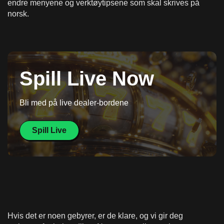
endre menyene og verktøytipsene som skal skrives på
norsk.
Spill Live Now
Bli med på live dealer-bordene
Spill Live
Hvis det er noen gebyrer, er de klare, og vi gir deg