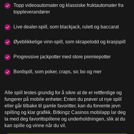
Topp videoautomater og klassiske fruktautomater fra
toppleverandører
Live dealer-spill, som blackjack, rulett og baccarat
Øyeblikkelige vinn-spill, som skrapelodd og krasjspill
Progressive jackpotter med store premiepotter
Bordspill, som poker, craps, sic bo og mer
Alle spill testes grundig for å sikre at de er rettferdige og
fungerer på mobile enheter. Enten du prøver ut nye spill
eller går tilbake til gamle favoritter, kan du forvente jevn
spilling og klar grafikk. Bitkingz Casinos mobilapp lar deg
ta med deg favorittspillene og underholdningen, slik at du
kan spille og vinne når du vil.