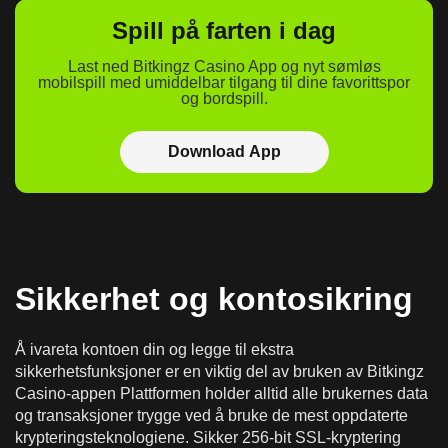
Spill på farten i dag
Last ned Bitkingz Casino App og nyt sømløs
mobilspill med umiddelbar tilgang til dine favorittspor
og bordspill.
Download App
Sikkerhet og kontosikring
Å ivareta kontoen din og legge til ekstra
sikkerhetsfunksjoner er en viktig del av bruken av Bitkingz
Casino-appen Plattformen holder alltid alle brukernes data
og transaksjoner trygge ved å bruke de mest oppdaterte
krypteringsteknologiene. Sikker 256-bit SSL-kryptering