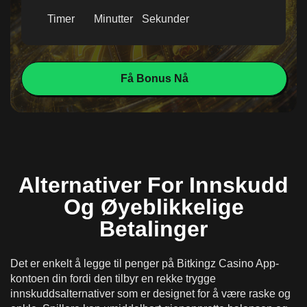
Timer
Minutter
Sekunder
Få Bonus Nå
Alternativer For Innskudd
Og Øyeblikkelige
Betalinger
Det er enkelt å legge til penger på Bitkingz Casino App-
kontoen din fordi den tilbyr en rekke trygge
innskuddsalternativer som er designet for å være raske og