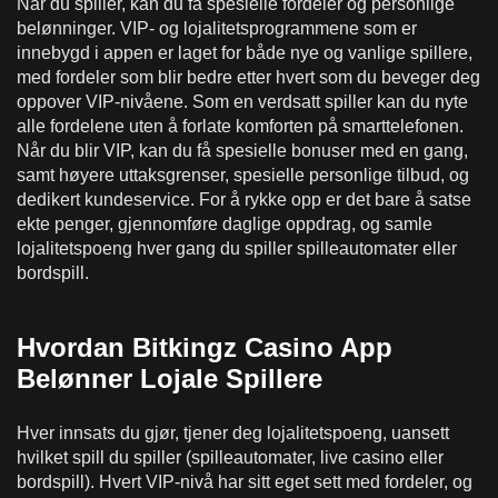
Når du spiller, kan du få spesielle fordeler og personlige
belønninger. VIP- og lojalitetsprogrammene som er
innebygd i appen er laget for både nye og vanlige spillere,
med fordeler som blir bedre etter hvert som du beveger deg
oppover VIP-nivåene. Som en verdsatt spiller kan du nyte
alle fordelene uten å forlate komforten på smarttelefonen.
Når du blir VIP, kan du få spesielle bonuser med en gang,
samt høyere uttaksgrenser, spesielle personlige tilbud, og
dedikert kundeservice. For å rykke opp er det bare å satse
ekte penger, gjennomføre daglige oppdrag, og samle
lojalitetspoeng hver gang du spiller spilleautomater eller
bordspill.
Hvordan Bitkingz Casino App
Belønner Lojale Spillere
Hver innsats du gjør, tjener deg lojalitetspoeng, uansett
hvilket spill du spiller (spilleautomater, live casino eller
bordspill). Hvert VIP-nivå har sitt eget sett med fordeler, og