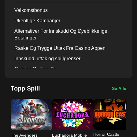
Velkomstbonus
Ukentlige Kampanjer
Alternativer For Innskudd Og Øyeblikkelige
Betalinger
Raske Og Trygge Uttak Fra Casino Appen
Innskudd, uttak og spillgrenser
Gaming On The Go
Sikkerhet og kontosikring
Topp Spill
Se Alle
Tiltak for beskyttelse av kjernespillere
Aldersbekreftelse
Kontosikkerhet
Ansvarlig Gambling
Håndtering av tvister
Horror Castle
The Avengers
Luchadora Mobile