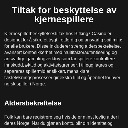
Tiltak for beskyttelse av
kjernespillere
Kjernespillerbeskyttelsestiltak hos Bitkingz Casino er
designet for å sikre et trygt, rettferdig og ansvarlig spillmiljø
for alle brukere. Disse inkluderer streng aldersbekreftelse,
avansert kontosikkerhet med multifaktorautentisering og
ansvarlige gamblingverktøy som lar spillere kontrollere
innskudd, økttid og aktivitetsgrenser. I tillegg lagres og
separeres spillermidler sikkert, mens klare
tvisteløsningsprosesser gir ekstra tillit og åpenhet for hver
norsk spiller i Norge.
Aldersbekreftelse
Folk kan bare registrere seg hvis de er minst lovlig alder i
deres Norge. Når du gjør en konto, blir din identitet og