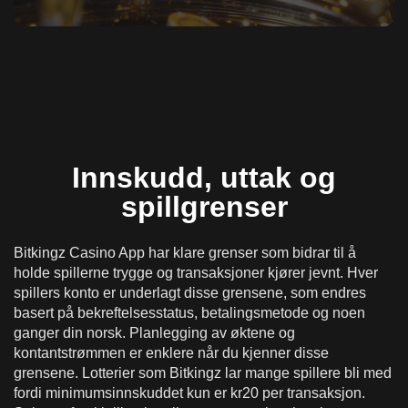
Innskudd, uttak og
spillgrenser
Bitkingz Casino App har klare grenser som bidrar til å
holde spillerne trygge og transaksjoner kjører jevnt. Hver
spillers konto er underlagt disse grensene, som endres
basert på bekreftelsesstatus, betalingsmetode og noen
ganger din norsk. Planlegging av øktene og
kontantstrømmen er enklere når du kjenner disse
grensene. Lotterier som Bitkingz lar mange spillere bli med
fordi minimumsinnskuddet kun er kr20 per transaksjon.