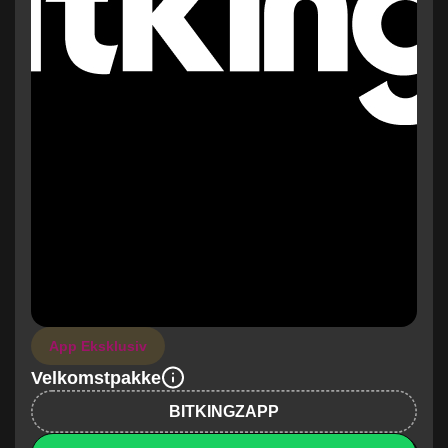
App Eksklusiv
Velkomstpakke
BITKINGZAPP