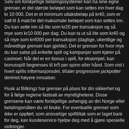
Selv om forskjellige betalingssystemer kan ha sine egne
grenser, er det største beløpet som kan settes inn hver dag
kr 10 000. Det er et minimum uttaksbeløp på kr40, som er
satt til å matche det maksimale beløpet som kan settes inn.
Du kan sette inn så lite som kr20 per transaksjon og så
mye som kr10 000 per dag. Du kan ta ut så lite som kr40 og
så mye som kr4000 per transaksjon (daglige, ukentlige og
månedlige grenser kan gjelde). Det er grenser for hvor mye
du kan satse på enkelte spill og kampanjer som kjører på
casinoet. Når det er en bonus i spill, for eksempel, kan
bonusspill begrenses til kr5 per spinn eller hånd. Som vist i
hvert spills informasjonsdel, tillater progressive jackpotter
derimot høyere innsatser.
Husk at Bitkingz har grenser på plass for din sikkerhet og
for å følge reglene fastsatt av myndighetene. Disse
grensene kan være forskjellige avhengig av din Norge eller
betalingsmåten du vil bruke. For eventuelle grenser som
ikke er oppført, som ansvarlige spilltiltak som er laget bare
for deg, kan kundeservice hjelpe deg med å gjøre spesielle
ordninger.