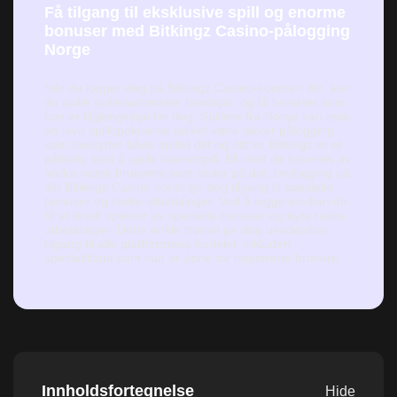
Få tilgang til eksklusive spill og enorme
bonuser med Bitkingz Casino-pålogging
Norge
Når du logger deg på Bitkingz Casino-kontoen din, kan
du spille spilleautomater, bordspill, og få bonuser som
kun er tilgjengelige for deg. Spillere fra Norge kan nyte
en jevn spillopplevelse takket være sikker pålogging,
som beskytter både spillet ditt og ditt kr. Bitkingz er et
pålitelig sted å spille kasinospill. Bli med de tusenvis av
andre norsk brukerne som stoler på det. Innlogging på
din Bitkingz Casino konto gir deg tilgang til spesielle
bonuser og raske utbetalinger. Ved å logge inn kan du
få et bredt spekter av spesielle bonuser og nyte raske
utbetalinger. Dette enkle trinnet gir deg umiddelbar
tilgang til alle plattformens fordeler, inkludert
spesialtilbud som kun er åpne for registrerte brukere.
Innholdsfortegnelse
Hide