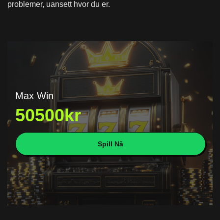
problemer, uansett hvor du er.
Max Win
50500kr
Spill Nå