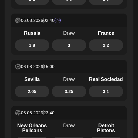
06.08.2026
02:40
Russia
Draw
France
1.8
3
2.2
06.08.2026
15:00
Sevilla
Draw
Real Sociedad
2.05
3.25
3.1
06.08.2026
23:40
New Orleans
Draw
Detroit
Pelicans
Pistons