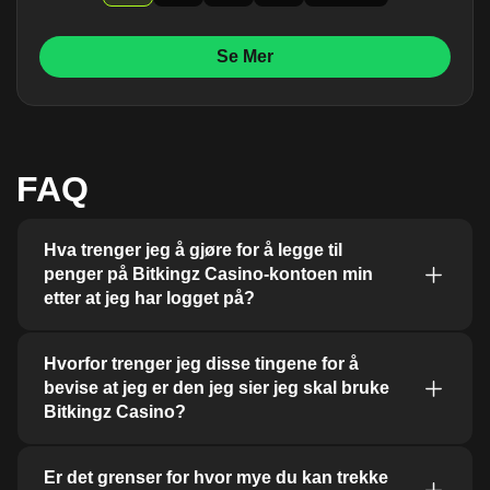
Se Mer
FAQ
Hva trenger jeg å gjøre for å legge til
penger på Bitkingz Casino-kontoen min
etter at jeg har logget på?
Hvorfor trenger jeg disse tingene for å
bevise at jeg er den jeg sier jeg skal bruke
Bitkingz Casino?
Er det grenser for hvor mye du kan trekke