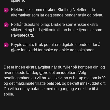
spillere.
Elektroniske lommebøker: Skrill og Neteller er to
alternativer som lar deg sende penger raskt og privat.
Forhåndsbetalte bilag: Brukere som ønsker ekstra
sikkerhet og budsjettkontroll kan bruke tjenester som
Paysafecard.
Kryptovaluta: Bruk populære digitale eiendeler for å
gjøre innskudd for raske og enkle transaksjoner.
Det er ingen ekstra avgifter når du fyller på kontoen din, og
hver metode lar deg gjøre det umiddelbart. Velg
betalingsmåten du vil bruke, skriv inn et beløp mellom kr20
og det maksimale tillatte beløpet, og bekreft innskuddet ditt.
Du vil ha en ny balanse med en gang og være klar til å
spille.