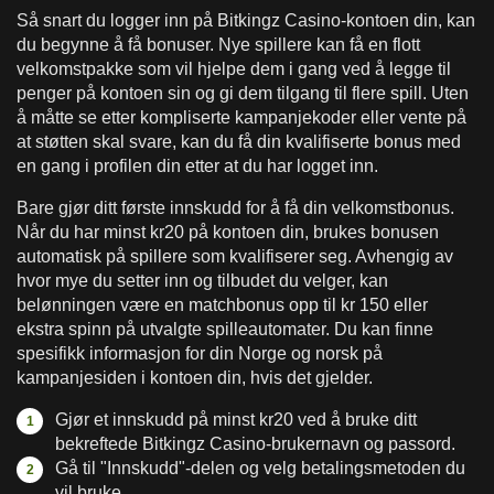
Så snart du logger inn på Bitkingz Casino-kontoen din, kan
du begynne å få bonuser. Nye spillere kan få en flott
velkomstpakke som vil hjelpe dem i gang ved å legge til
penger på kontoen sin og gi dem tilgang til flere spill. Uten
å måtte se etter kompliserte kampanjekoder eller vente på
at støtten skal svare, kan du få din kvalifiserte bonus med
en gang i profilen din etter at du har logget inn.
Bare gjør ditt første innskudd for å få din velkomstbonus.
Når du har minst kr20 på kontoen din, brukes bonusen
automatisk på spillere som kvalifiserer seg. Avhengig av
hvor mye du setter inn og tilbudet du velger, kan
belønningen være en matchbonus opp til kr 150 eller
ekstra spinn på utvalgte spilleautomater. Du kan finne
spesifikk informasjon for din Norge og norsk på
kampanjesiden i kontoen din, hvis det gjelder.
Gjør et innskudd på minst kr20 ved å bruke ditt
bekreftede Bitkingz Casino-brukernavn og passord.
Gå til "Innskudd"-delen og velg betalingsmetoden du
vil bruke.