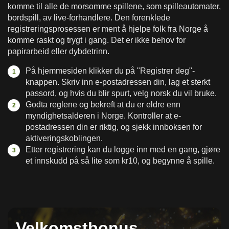
komme til alle de morsomme spillene, som spilleautomater,
bordspill, av live-forhandlere. Den forenklede
registreringsprosessen er ment å hjelpe folk fra Norge å
komme raskt og trygt i gang. Det er ikke behov for
papirarbeid eller dybdetrinn.
På hjemmesiden klikker du på "Registrer deg"-
knappen. Skriv inn e-postadressen din, lag et sterkt
passord, og hvis du blir spurt, velg norsk du vil bruke.
Godta reglene og bekreft at du er eldre enn
myndighetsalderen i Norge. Kontroller at e-
postadressen din er riktig, og sjekk innboksen for
aktiveringskoblingen.
Etter registrering kan du logge inn med en gang, gjøre
et innskudd på så lite som kr10, og begynne å spille.
Velkomstbonus