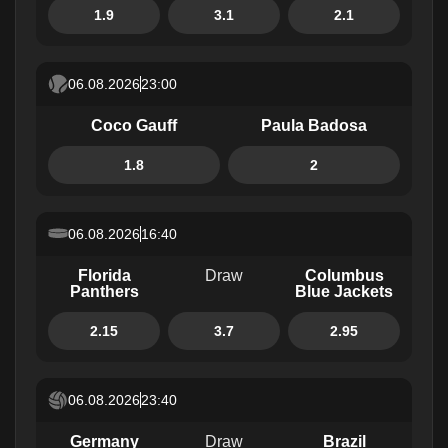
1.9
3.1
2.1
06.08.2026
23:00
Coco Gauff
Paula Badosa
1.8
2
06.08.2026
16:40
Florida
Draw
Columbus
Panthers
Blue Jackets
2.15
3.7
2.95
06.08.2026
23:40
Germany
Draw
Brazil