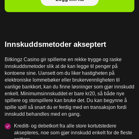
Innskuddsmetoder akseptert
Bitkingz Casino gir spillerne en rekke trygge og raske
innskuddsmetoder slik at de kan legge til penger på
kontoene sine. Uansett om du liker hastigheten på
elektroniske lommebøker eller brukervennligheten til
vanlige bankkort, kan du finne løsninger som gjør innskudd
enkelt. Minimumsinnskuddet er bare kr20, så både nye
spillere og storspillere kan bruke det. Du kan begynne å
spille spill så snart du er ferdig med en transaksjon fordi
innskudd behandles med en gang.
Kreditt- og debetkort fra alle store kortutstedere
aksepteres, noe som gjør innskudd enkelt for de fleste